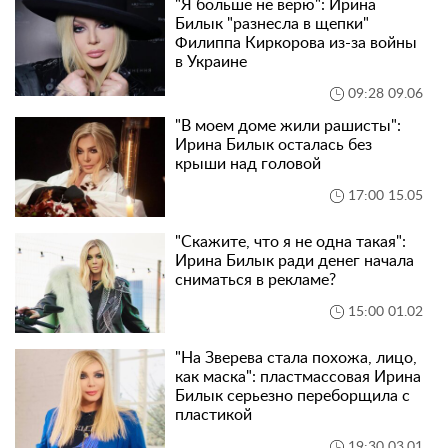
"Я больше не верю": Ирина
Билык "разнесла в щепки"
Филиппа Киркорова из-за войны
в Украине
09:28 09.06
"В моем доме жили рашисты":
Ирина Билык осталась без
крыши над головой
17:00 15.05
"Скажите, что я не одна такая":
Ирина Билык ради денег начала
сниматься в рекламе?
15:00 01.02
"На Зверева стала похожа, лицо,
как маска": пластмассовая Ирина
Билык серьезно переборщила с
пластикой
19:30 03.01