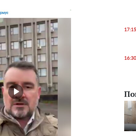
17:1
16:3
По