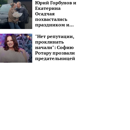
Юрий Горбунов и
Екатерина
Осадчая
похвастались
праздником и
шикарным
черным авто:
"Нет репутации,
"Завтра снова в
проклинать
путь!"
начали": Софию
Ротару прозвали
предательницей