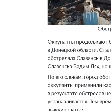
Обст
Оккупанты продолжают б
в Донецкой области. Стал
обстреляла Славянск в До
Славянска Вадим Лях, но
По его словам, город обст
оккупанты применили кас
в результате обстрелов н
устанавливается. Тем вре
эвакуироваться.