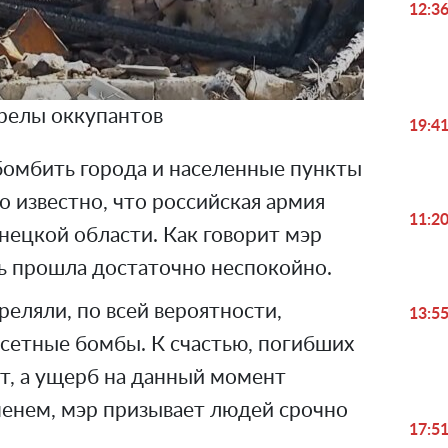
12:3
релы оккупантов
19:4
омбить города и населенные пункты
о известно, что российская армия
11:2
нецкой области. Как говорит мэр
чь прошла достаточно неспокойно.
реляли, по всей вероятности,
13:5
сетные бомбы. К счастью, погибших
ет, а ущерб на данный момент
менем, мэр призывает людей срочно
17:5