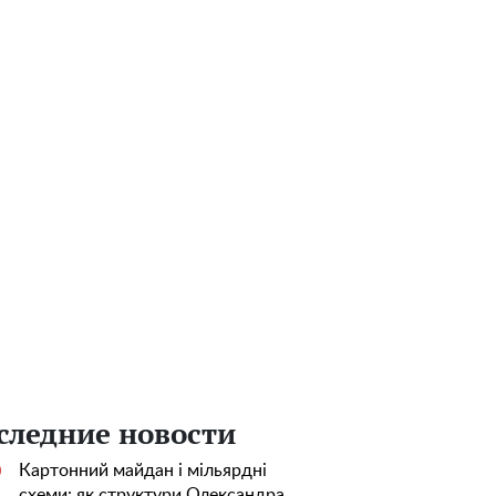
следние новости
Картонний майдан і мільярдні
0
схеми: як структури Олександра