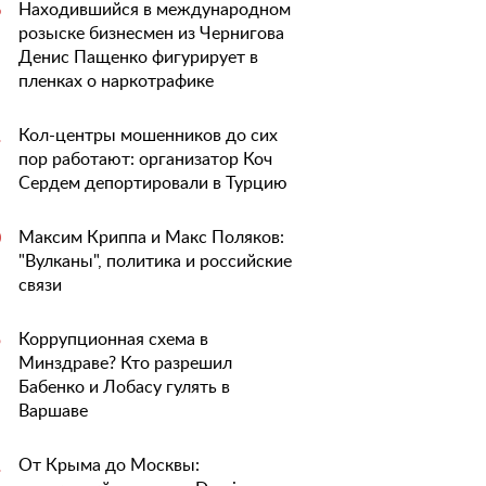
Находившийся в международном
6
розыске бизнесмен из Чернигова
Денис Пащенко фигурирует в
пленках о наркотрафике
Кол-центры мошенников до сих
1
пор работают: организатор Коч
Сердем депортировали в Турцию
Максим Криппа и Макс Поляков:
0
"Вулканы", политика и российские
связи
Коррупционная схема в
5
Минздраве? Кто разрешил
Бабенко и Лобасу гулять в
Варшаве
От Крыма до Москвы:
1