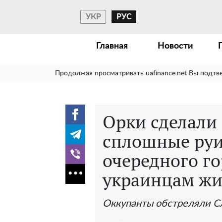
УКР
РУС
Главная
Новости
Продолжая просматривать uafinance.net Вы подтв
Орки сделали 
сплошные руи
очередного го
украинцам ж
Оккупанты обстреляли С