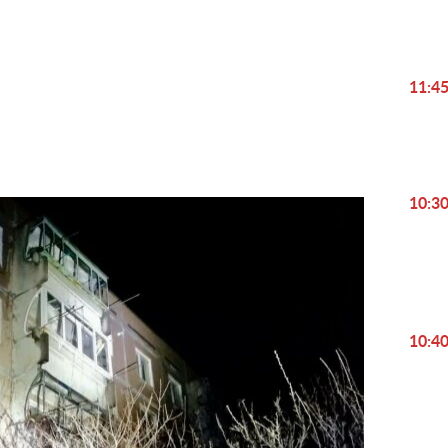
Play
11:4
Video
10:3
10:4