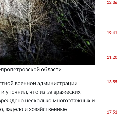
12:3
19:4
11:2
пропетровской области
13:5
стной военной администрации
 уточнил, что из-за вражеских
вреждено несколько многоэтажных и
о, задело и хозяйственные
17:5