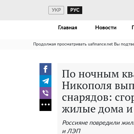
УКР
РУС
Главная
Новости
Продолжая просматривать uafinance.net Вы подтв
По ночным кв
Никополя вып
снарядов: сг
жилые дома и
Россияне повредили жил
и ЛЭП