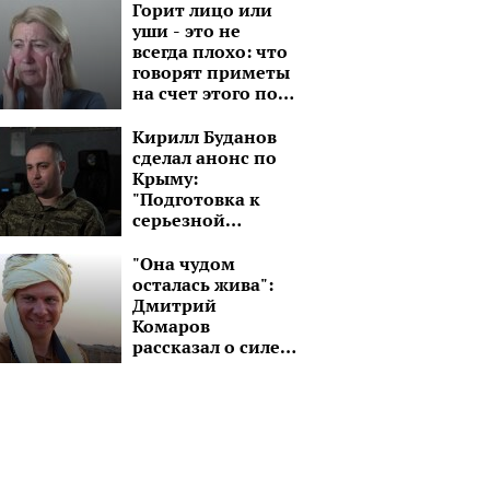
зайнятися
Горит лицо или
криміналом
уши - это не
всегда плохо: что
говорят приметы
на счет этого по
дням недели
Кирилл Буданов
сделал анонс по
Крыму:
"Подготовка к
серьезной
операции"
"Она чудом
осталась жива":
Дмитрий
Комаров
рассказал о силе
духа молодой
девушки без рук и
ноги