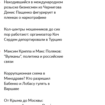
Находившийся в международном
6
розыске бизнесмен из Чернигова
Денис Пащенко фигурирует в
пленках о наркотрафике
Кол-центры мошенников до сих
1
пор работают: организатор Коч
Сердем депортировали в Турцию
Максим Криппа и Макс Поляков:
0
"Вулканы", политика и российские
связи
Коррупционная схема в
5
Минздраве? Кто разрешил
Бабенко и Лобасу гулять в
Варшаве
От Крыма до Москвы:
1