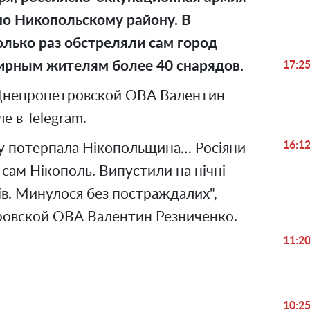
о Никопольскому району. В
олько раз обстреляли сам город
ирным жителям более 40 снарядов.
17:2
 Днепропетровской ОВА Валентин
е в Telegram.
16:1
ву потерпала Нікопольщина… Росіяни
 сам Нікополь. Випустили на нічні
в. Минулося без постраждалих", -
ровской ОВА Валентин Резниченко.
11:2
10:2