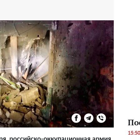
По
15:5
бря, российско-оккупационная армия