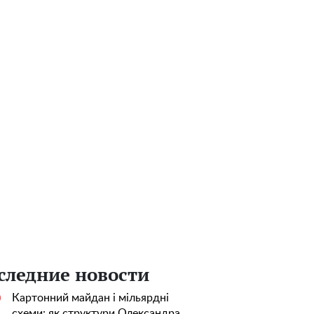
следние новости
Картонний майдан і мільярдні
0
схеми: як структури Олександра