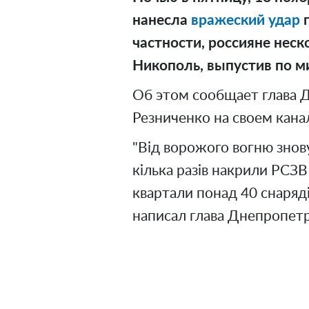
нанесла
вражеский удар
п
частности, россияне неск
Никополь, выпустив по м
Об этом сообщает глава
Резниченко на своем канал
"Від ворожого вогню зно
кілька разів накрили РСЗВ
квартали понад 40 снаряді
написал глава Днепропет