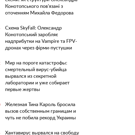
Конотопського пов'язані з
оточенням Михайла Федорова
Схема SkyFall: Олександр
5
Конотопський заробляє
надприбутки на Vampire та FPV-
дронах через фірми-пустушки
Мир на пороге катастрофы:
2
смертельный вирус-убийца
вырвался из секретной
лаборатории и уже собирает
первые жертвы
Железная Тина Кароль бросила
0
вызов собственным границам и
чуть не побила рекорд Украины
Хантавирус вырвался на свободу
5