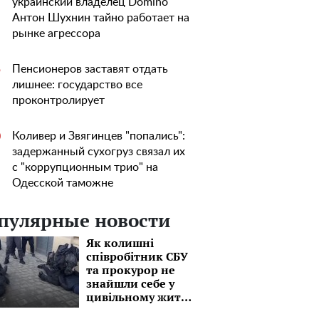
украинский владелец Domino
Антон Шухнин тайно работает на
рынке агрессора
Пенсионеров заставят отдать
5
лишнее: государство все
проконтролирует
Коливер и Звягинцев "попались":
0
задержанный сухогруз связал их
с "коррупционным трио" на
Одесской таможне
пулярные новости
Як колишні
співробітник СБУ
та прокурор не
знайшли себе у
цивільному житті
та вирішили