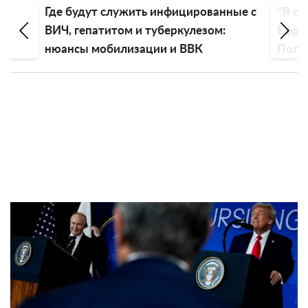
служить инфицированные с
"Я очень счастлива": Ма
итом и туберкулезом:
Ефросинина призналась
билизации и ВВК
Поляковой в любви