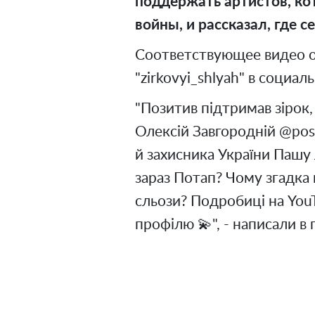
поддержать артистов, ко
войны, и рассказал, где с
Соответствующее видео о
"zirkovyi_shlyah" в социал
"Позитив підтримав зірок,
Олексій Завгородній @posi
й захисника України Пашу 
зараз Потап? Чому згадка
сльози? Подробиці на YouT
профілю 💫", - написали в