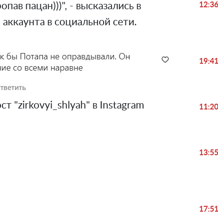
пав пацан)))", - высказались в
12:3
аккаунта в социальной сети.
19:4
 "zirkovyi_shlyah" в Instagram
11:2
13:5
17:5