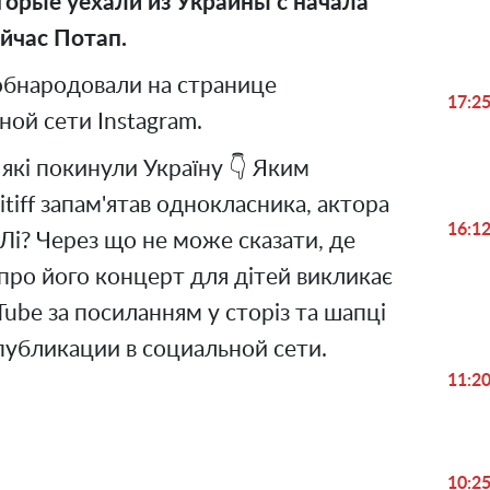
торые уехали из Украины с начала
ейчас Потап.
бнародовали на странице
17:2
ьной сети Instagram.
 які покинули Україну 👇 Яким
tiff запам'ятав однокласника, актора
16:1
Лі? Через що не може сказати, де
 про його концерт для дітей викликає
ube за посиланням у сторіз та шапці
 публикации в социальной сети.
11:2
10:2