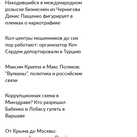
Находившийся в международном
6
розыске бизнесмен из Чернигова
Денис Пащенко фигурирует в
пленках о наркотрафике
Кол-центры мошенников до сих
1
пор работают: организатор Коч
Сердем депортировали в Турцию
Максим Криппа и Макс Поляков:
0
"Вулканы", политика и российские
связи
Коррупционная схема в
5
Минздраве? Кто разрешил
Бабенко и Лобасу гулять в
Варшаве
От Крыма до Москвы:
1