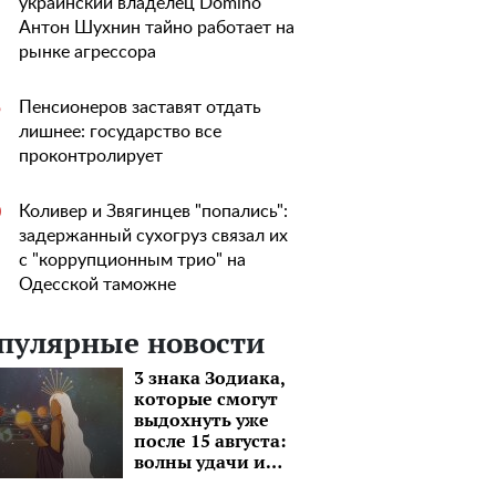
украинский владелец Domino
Антон Шухнин тайно работает на
рынке агрессора
Пенсионеров заставят отдать
5
лишнее: государство все
проконтролирует
Коливер и Звягинцев "попались":
0
задержанный сухогруз связал их
с "коррупционным трио" на
Одесской таможне
пулярные новости
3 знака Зодиака,
которые смогут
выдохнуть уже
после 15 августа:
волны удачи и
моря перспектив