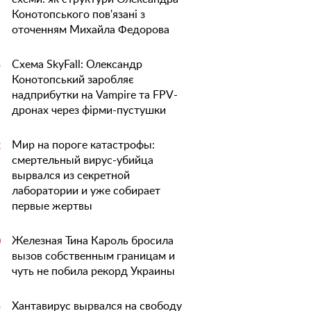
Конотопського пов'язані з
оточенням Михайла Федорова
Схема SkyFall: Олександр
5
Конотопський заробляє
надприбутки на Vampire та FPV-
дронах через фірми-пустушки
Мир на пороге катастрофы:
2
смертельный вирус-убийца
вырвался из секретной
лаборатории и уже собирает
первые жертвы
Железная Тина Кароль бросила
0
вызов собственным границам и
чуть не побила рекорд Украины
Хантавирус вырвался на свободу
5