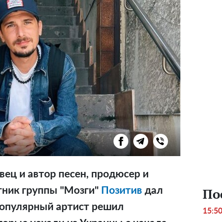
вец и автор песен, продюсер и
тник группы "
Mo
зги
"
Позитив
дал
По
Популярный артист решил
15:5