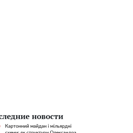
следние новости
Картонний майдан і мільярдні
0
схеми: як структури Олександра