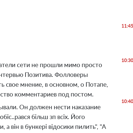
Play
11:4
Video
10:3
тели сети не прошли мимо просто
интервью Позитива. Фолловеры
ь свое мнение, в основном, о Потапе,
ество комментариев под постом.
10:4
ывали. Он должен нести наказание
обіс..рався більш зп всіх. Його
и, а він в бункері відосики пилить", "А