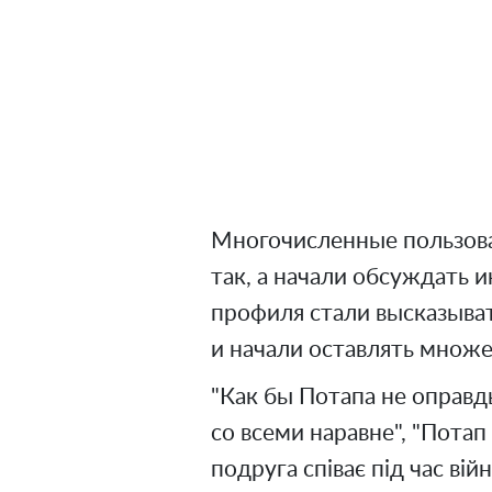
Многочисленные пользова
так, а начали обсуждать 
профиля стали высказыват
и начали оставлять множ
"Как бы Потапа не оправд
со всеми наравне", "Потап 
подруга співає під час війн