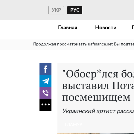
УКР
РУС
Главная
Новости
Продолжая просматривать uafinance.net Вы подтв
"Обоср*лся бо
выставил Пот
посмешищем
Украинский артист расска
ГЛАМУР