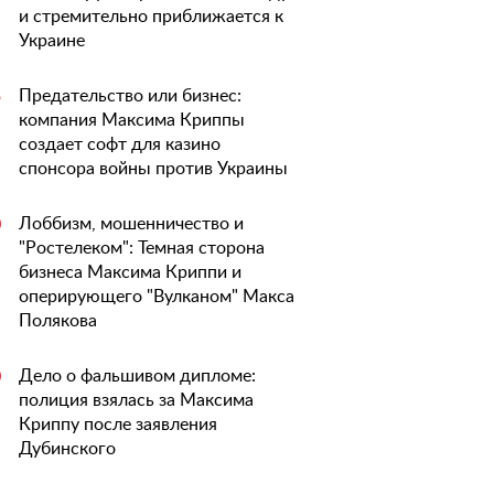
и стремительно приближается к
Украине
Предательство или бизнес:
5
компания Максима Криппы
создает софт для казино
спонсора войны против Украины
Лоббизм, мошенничество и
0
"Ростелеком": Темная сторона
бизнеса Максима Криппи и
оперирующего "Вулканом" Макса
Полякова
Дело о фальшивом дипломе:
0
полиция взялась за Максима
Криппу после заявления
Дубинского