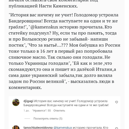
публикацией Насти Каменских.
"История вас ничему не учит! Голодомор устроила
Бандеровщина! Всегда наступаете на одни и те же
грабли!", "@kamenskux историю прочитала. Кто
статейку подсунул? Ну, если ты про память, тогда
и про Волынскую резню не забывай- напиши
постик", "Что за нытьё…??? Моя бабушка из России
тоже только в 16 лет в первый раз попробовала
сливочное масло. Так сильно они голодали. Не
только Украинцы голодали", "Ей как и зеле ,что
скомандуют,то она и пишет из далёкой Италии,а
сама даже украинский забыла,так долго виляла
задом по России великой", - высказались люди в
комментариях.