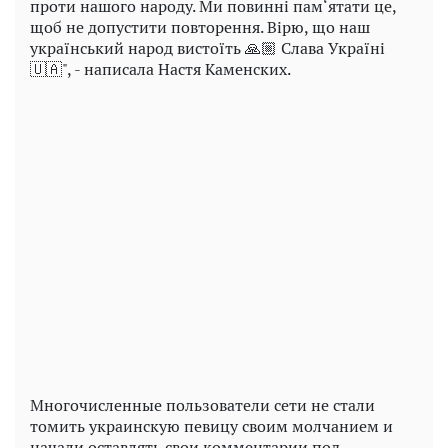
проти нашого народу. Ми повинні пам‘ятати це,
щоб не допустити повторення. Вірю, що наш
український народ вистоїть 🙏🏼 Слава Україні
🇺🇦", - написала Настя Каменских.
Play
Video
Многочисленные пользователи сети не стали
томить украинскую певицу своим молчанием и
начали оставлять свои комментарии под