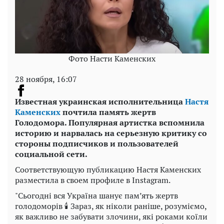
Фото Насти Каменских
28 ноября, 16:07
Известная украинская исполнительница
Настя
Каменских
почтила память жертв
Голодомора. Популярная артистка вспомнила
историю и нарвалась на серьезную критику со
стороны подписчиков и пользователей
социальной сети.
Соответствующую публикацию Настя Каменских
разместила в своем профиле в Instagram.
"Сьогодні вся Україна шанує пам’ять жертв
голодоморів 🕯️ Зараз, як ніколи раніше, розуміємо,
як важливо не забувати злочини, які роками коїли