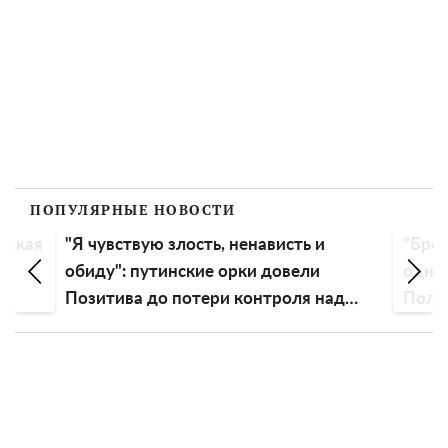
ПОПУЛЯРНЫЕ НОВОСТИ
вская
"Я чувствую злость, ненависть и
"Бред
ть
обиду": путинские орки довели
одно
Позитива до потери контроля над
Поляк
эмоциями
росс