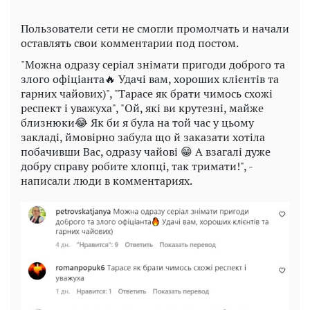
Пользователи сети не смогли промолчать и начали
оставлять свои комментарии под постом.
"Можна одразу серіал знімати пригоди доброго та
злого офіціанта🔥 Удачі вам, хороших клієнтів та
гарних чайових)", "Тарасе як брати чимось схожі
респект і уважуха", "Ой, які ви крутезні, майже
близнюки😂 Як би я була на той час у цьому
закладі, ймовірно забула що й заказати хотіла
побачивши Вас, одразу чайові 😁 А взагалі дуже
добру справу робите хлопці, так тримати!", -
написали люди в комментариях.