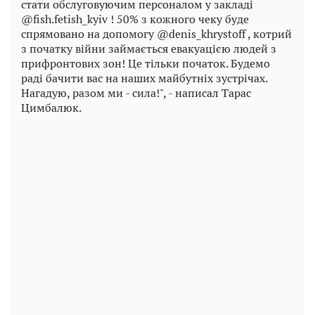
стати обслуговуючим персоналом у закладі
@fish.fetish_kyiv ! 50% з кожного чеку буде
спрямовано на допомогу @denis_khrystoff , котрий
з початку війни займається евакуацією людей з
прифронтових зон! Це тільки початок. Будемо
раді бачити вас на наших майбутніх зустрічах.
Нагадую, разом ми - сила!", - написал Тарас
Цимбалюк.
Play
Video