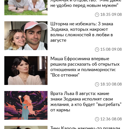
Яремчук и отцовство: "Мне даже
не удобно перед новым мужем"
18:35 09.08
Шторма не избежать: 3 знака
Зодиака, которых накроют
волны сложностей в любви в
августе
15:08 09.08
Маша Ефросинина впервые
решила рассказать об открытых
отношениях и полиаморности:
"Все оттенки"
18:10 08.08
Врата Льва 8 августа: какие
знаки Зодиака исполнят свои
желания, а кто будет "выгребать"
от кармы
12:36 08.08
Тину Кароль наконец-то позвали