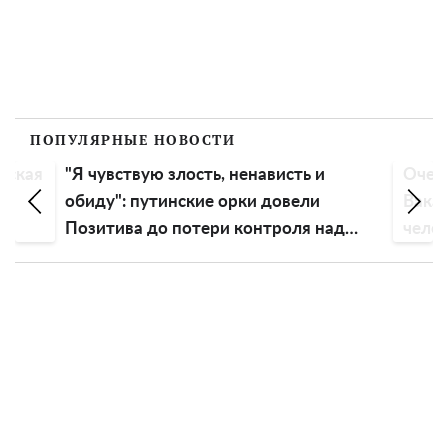
ПОПУЛЯРНЫЕ НОВОСТИ
вская
"Я чувствую злость, ненависть и
Очень
ть
обиду": путинские орки довели
Вакар
Позитива до потери контроля над
чело
эмоциями