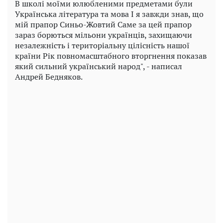
В школі моїми юлюбленими предметами були
Українська література та мова І я завжди знав, що
мій прапор Синьо-Жовтий Саме за цей прапор
зараз борються мільони українців, захищаючи
незалежність і територіальну цілісність нашої
країни Рік повномасштабного вторгнення показав
який сильний український народ", - написал
Андрей Бедняков.
Play
Video