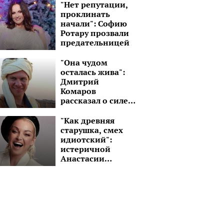
который на 15 лет
"Нет репутации,
старше
проклинать
начали": Софию
Ротару прозвали
предательницей
"Она чудом
осталась жива":
Дмитрий
Комаров
рассказал о силе
духа молодой
девушки без рук и
"Как древняя
ноги
старушка, смех
идиотский":
истеричной
Анастасии
Волочковой
советуют
подлечить голову