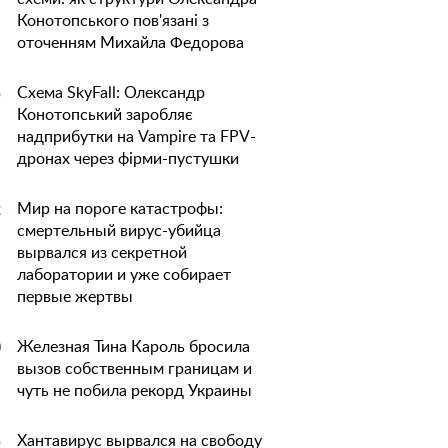
Конотопського пов'язані з
оточенням Михайла Федорова
Схема SkyFall: Олександр
5
Конотопський заробляє
надприбутки на Vampire та FPV-
дронах через фірми-пустушки
Мир на пороге катастрофы:
2
смертельный вирус-убийца
вырвался из секретной
лаборатории и уже собирает
первые жертвы
Железная Тина Кароль бросила
0
вызов собственным границам и
чуть не побила рекорд Украины
Хантавирус вырвался на свободу
5