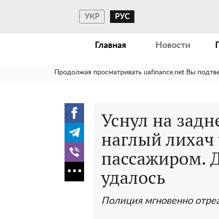
УКР
РУС
Главная
Новости
Продолжая просматривать uafinance.net Вы подтв
Уснул на задн
наглый лихач 
пассажиром. Д
удалось
Полиция мгновенно отре