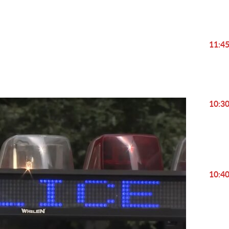
Play
Video
11:4
10:3
10:4