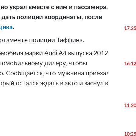
но украл вместе с ним и пассажира.
г дать полиции координаты, после
щика
.
17:2
ртаменте полиции Тиффина.
томобиля марки Audi A4 выпуска 2012
автомобильному дилеру, чтобы
16:1
то. Сообщается, что мужчина приехал
орый остался ждать в авто и заснул в
11:2
10:2