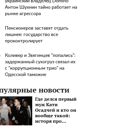
украинский владелец Domino
Антон Шухнин тайно работает на
рынке агрессора
Пенсионеров заставят отдать
5
лишнее: государство все
проконтролирует
Коливер и Звягинцев "попались":
0
задержанный сухогруз связал их
с "коррупционным трио" на
Одесской таможне
пулярные новости
Где делся первый
муж Кати
Осадчей и кто он
вообще такой:
исторя про
бизнесмена,