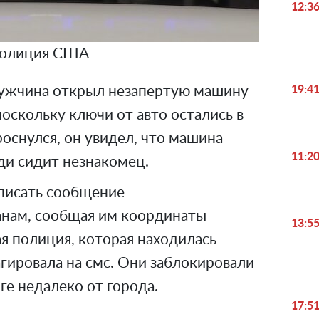
12:3
олиция США
мужчина открыл незапертую машину
19:4
поскольку ключи от авто остались в
роснулся, он увидел, что машина
11:2
еди сидит незнакомец.
 писать сообщение
анам, сообщая им координаты
13:5
ая полиция, которая находилась
гировала на смс. Они заблокировали
ге недалеко от города.
17:5