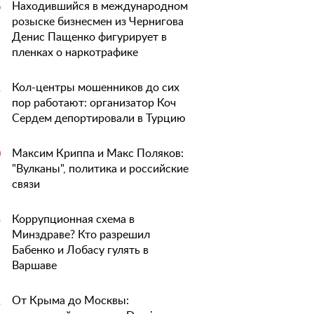
Находившийся в международном
6
розыске бизнесмен из Чернигова
Денис Пащенко фигурирует в
пленках о наркотрафике
Кол-центры мошенников до сих
1
пор работают: организатор Коч
Сердем депортировали в Турцию
Максим Криппа и Макс Поляков:
0
"Вулканы", политика и российские
связи
Коррупционная схема в
5
Минздраве? Кто разрешил
Бабенко и Лобасу гулять в
Варшаве
От Крыма до Москвы:
1