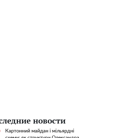
следние новости
Картонний майдан і мільярдні
0
схеми: як структури Олександра