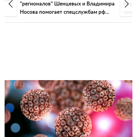
"регионалов" Шенцевых и Владимира
будет
Носова помогает спецслужбам рф
грядк
отмывать деньги и обманывает
украинцев