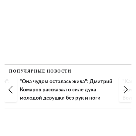
ПОПУЛЯРНЫЕ НОВОСТИ
сь жива": Дмитрий
"Как древняя старушка, смех
о силе духа
идиотский": истеричной Анастас
з рук и ноги
Волочковой советуют подлечить
голову