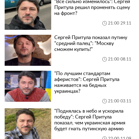
"Все сильно изменилось": Сергей
Притула решил променять сцену
на фронт?
21:00 29.11
Сергей Притула показал путину
"средний палец": "Москву
сможем купить!"
21:00 08.11
"По лучшим стандартам
аферистов": Сергей Притула
наживается на бедных
украинцах?
21:00 03.11
"Поднялась в небо и ускорила
победу": Сергей Притула
показал, чем украинская армия
будет гнать путинскую армию
22:00 11.09