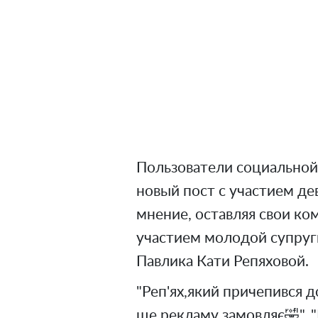
Пользователи социальной
новый пост с участием де
мнение, оставляя свои к
участием молодой супруг
Павлика Кати Репяховой.
"Реп'ях,який причепився до
ще рекламу замовляє🤣", 