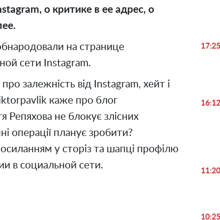
nstagram,
о критике в ее адрес, о
лее.
бнародовали на странице
17:2
ьной сети Instagram.
про залежність від Instagram, хейт і
iktorpavlik каже про блог
16:1
я Репяхова не блокує злісних
ні операції планує зробити?
посиланням у сторіз та шапці профілю
ции в социальной сети.
11:2
10:2