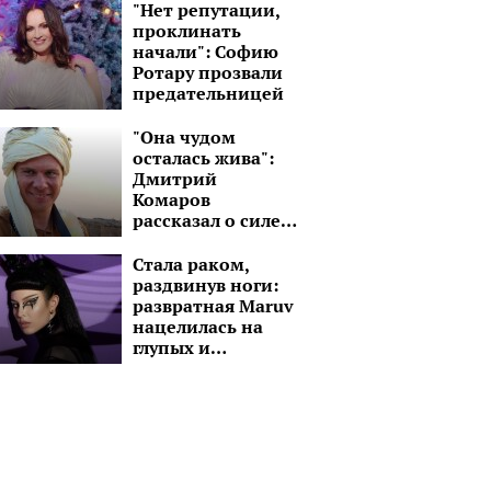
дрон-камикадзе
"Нет репутации,
проклинать
начали": Софию
Ротару прозвали
предательницей
"Она чудом
осталась жива":
Дмитрий
Комаров
рассказал о силе
духа молодой
девушки без рук и
Стала раком,
ноги
раздвинув ноги:
развратная Maruv
нацелилась на
глупых и
озабоченных
малолеток