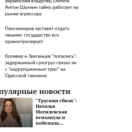
украинский владелец Domino
Антон Шухнин тайно работает на
рынке агрессора
Пенсионеров заставят отдать
5
лишнее: государство все
проконтролирует
Коливер и Звягинцев "попались":
0
задержанный сухогруз связал их
с "коррупционным трио" на
Одесской таможне
пулярные новости
"Трусами сбила":
Наталья
Могилевская
психанула и
побежала
уничтожать