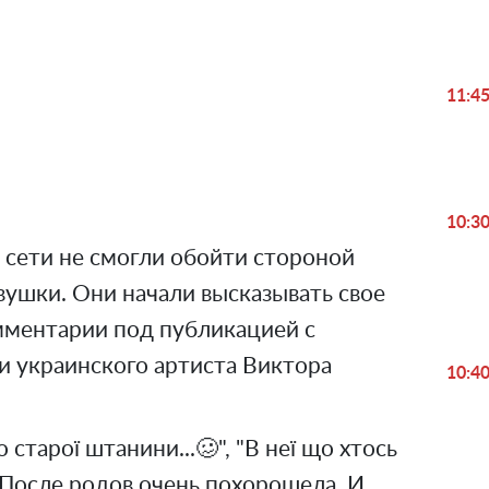
Play
11:4
Video
10:3
 сети не смогли обойти стороной
вушки. Они начали высказывать свое
омментарии под публикацией с
и украинского артиста Виктора
10:4
 старої штанини...🥴", "В неї що хтось
"После родов очень похорошела. И