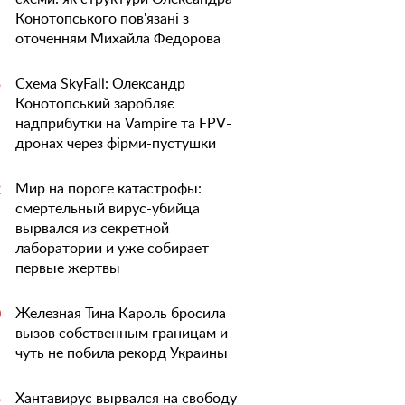
Конотопського пов'язані з
оточенням Михайла Федорова
Схема SkyFall: Олександр
5
Конотопський заробляє
надприбутки на Vampire та FPV-
дронах через фірми-пустушки
Мир на пороге катастрофы:
2
смертельный вирус-убийца
вырвался из секретной
лаборатории и уже собирает
первые жертвы
Железная Тина Кароль бросила
0
вызов собственным границам и
чуть не побила рекорд Украины
Хантавирус вырвался на свободу
5