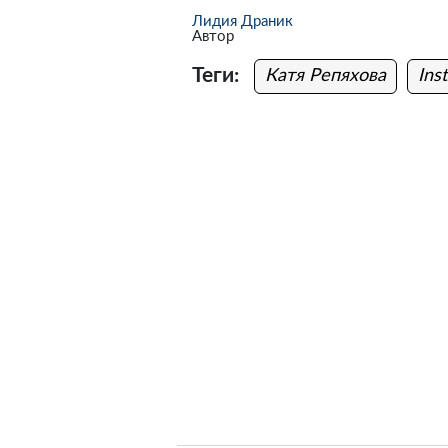
Лидия Драник
Автор
Теги:
Катя Репяхова
Ins