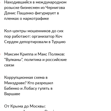
Находившийся в международном
6
розыске бизнесмен из Чернигова
Денис Пащенко фигурирует в
пленках о наркотрафике
Кол-центры мошенников до сих
1
пор работают: организатор Коч
Сердем депортировали в Турцию
Максим Криппа и Макс Поляков:
0
"Вулканы", политика и российские
связи
Коррупционная схема в
5
Минздраве? Кто разрешил
Бабенко и Лобасу гулять в
Варшаве
От Крыма до Москвы:
1