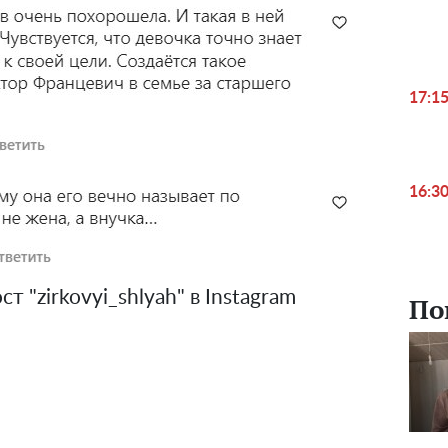
17:1
16:3
 "zirkovyi_shlyah" в Instagram
По