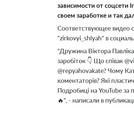
зависимости от соцсети
I
своем заработке и так да
Соответствующее видео о
"zirkovyi_shlyah" в социал
"Дружина Віктора Павліка 
заробіток 👇 Що співак @v
@repyahovakate? Чому Кат
коментаторів? Які пластич
Подробиці на YouTube за 
🔥", - написали в публика