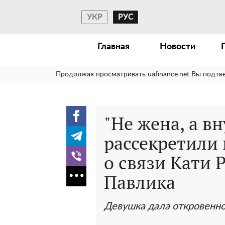
УКР
РУС
Главная
Новости
Продолжая просматривать uafinance.net Вы подтв
"Не жена, а в
рассекретили
о связи Кати 
Павлика
Девушка дала откровенн