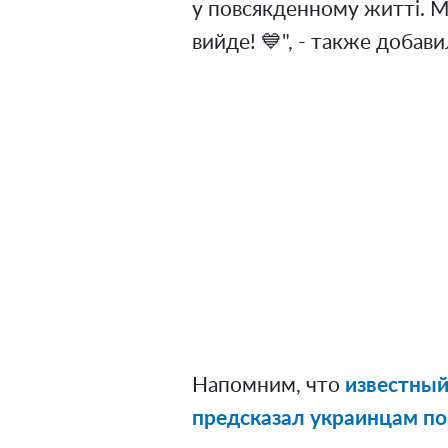
у повсякденному житті. Мо
вийде! 💙", - также добав
Напомним, что
известны
предсказал украинцам по