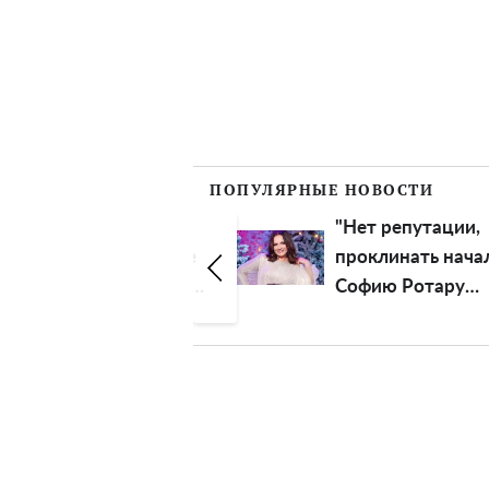
ПОПУЛЯРНЫЕ НОВОСТИ
"Нет репутации,
"Она чудом оста
проклинать начали":
жива": Дмитрий
Софию Ротару
Комаров рассказ
прозвали
силе духа моло
предательницей
девушки без рук
ноги