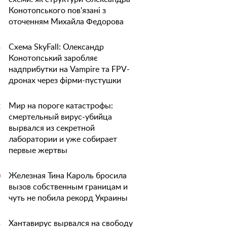
Конотопського пов'язані з
оточенням Михайла Федорова
Схема SkyFall: Олександр
5
Конотопський заробляє
надприбутки на Vampire та FPV-
дронах через фірми-пустушки
Мир на пороге катастрофы:
2
смертельный вирус-убийца
вырвался из секретной
лаборатории и уже собирает
первые жертвы
Железная Тина Кароль бросила
0
вызов собственным границам и
чуть не побила рекорд Украины
Хантавирус вырвался на свободу
5