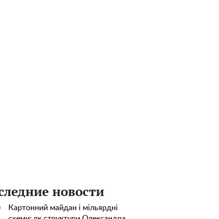
следние новости
Картонний майдан і мільярдні
0
схеми: як структури Олександра