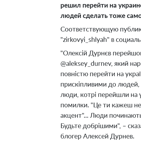
решил перейти на украин
людей сделать тоже само
Соответствующую публик
"zirkovyi_shlyah" в социал
"Олексій Дурнєв перейшов
@aleksey_durnev, який нар
повністю перейти на украї
прискіпливими до людей, 
люди, котрі перейшли на 
помилки. "Це ти кажеш неп
акцент"... Люди починають
Будьте добрішими", – сказ
блогер Алексей Дурнев.