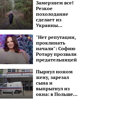
Замерзнем все!
Резкое
похолодание
сделает из
Украины
настоящий
северный полюс
"Нет репутации,
проклинать
начали": Софию
Ротару прозвали
предательницей
Пырнул ножом
жену, зарезал
сына и
выпрыгнул из
окна: в Польше
украинец
совершил
кровавую бойню
со своей семьей