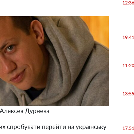
12:3
19:4
11:2
13:5
Алексея Дурнева
их спробувати перейти на українську
17:5