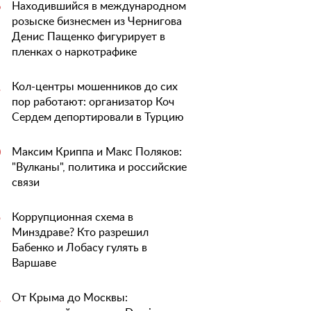
Находившийся в международном
6
розыске бизнесмен из Чернигова
Денис Пащенко фигурирует в
пленках о наркотрафике
Кол-центры мошенников до сих
1
пор работают: организатор Коч
Сердем депортировали в Турцию
Максим Криппа и Макс Поляков:
0
"Вулканы", политика и российские
связи
Коррупционная схема в
5
Минздраве? Кто разрешил
Бабенко и Лобасу гулять в
Варшаве
От Крыма до Москвы:
1