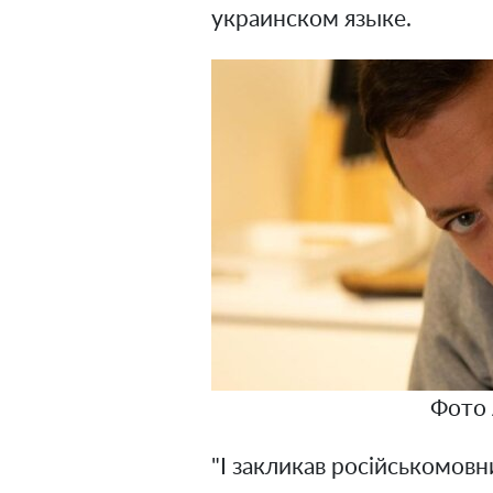
украинском языке.
Фото 
"І закликав російськомовн