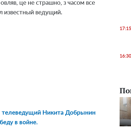
вляв, це не страшно, з часом все
ил известный ведущий.
17:1
16:3
По
й телеведущий Никита Добрынин
беду в войне.