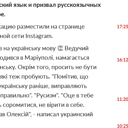
ский язык и призвал русскоязычных
е.
ацию разместили на странице
17:2
ьной сети Instagram.
 на українську мову 👏 Ведучий
одився в Маріуполі, намагається
16:1
нську. Окрім того, просить не бути
які теж пробують. "Помітив, що
українську раніше, виправляють
равильно". "Русизм". "Оце в тебе
11:2
 соромитися, не вірити в себе.
ав Олексій", - написал украинский
10:2