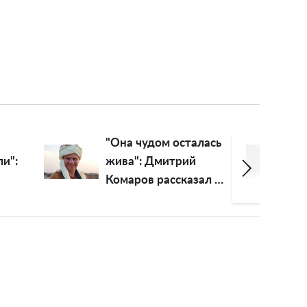
лась
"Как древняя
старушка, смех
ал о
идиотский":
дой
истеричной
 и
Анастасии
Волочковой
советуют подлечить
голову