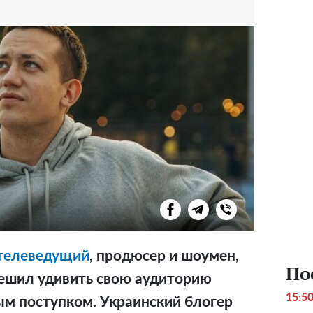
 телеведущий
, продюсер и шоумен,
По
решил удивить свою аудиторию
15:5
м поступком. Украинский блогер