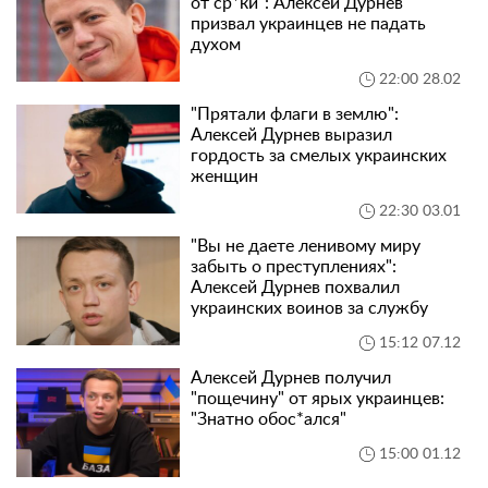
от ср*ки": Алексей Дурнев
призвал украинцев не падать
духом
22:00 28.02
"Прятали флаги в землю":
Алексей Дурнев выразил
гордость за смелых украинских
женщин
22:30 03.01
"Вы не даете ленивому миру
забыть о преступлениях":
Алексей Дурнев похвалил
украинских воинов за службу
15:12 07.12
Алексей Дурнев получил
"пощечину" от ярых украинцев:
"Знатно обос*ался"
15:00 01.12