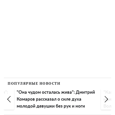
ПОПУЛЯРНЫЕ НОВОСТИ
ли":
"Она чудом осталась жива": Дмитрий
"Как 
Комаров рассказал о силе духа
идиот
молодой девушки без рук и ноги
Воло
голо