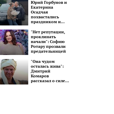
Юрий Горбунов и
Екатерина
Осадчая
похвастались
праздником и
шикарным
черным авто:
"Нет репутации,
"Завтра снова в
проклинать
путь!"
начали": Софию
Ротару прозвали
предательницей
"Она чудом
осталась жива":
Дмитрий
Комаров
рассказал о силе
духа молодой
девушки без рук и
ноги