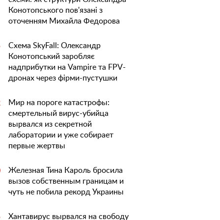
Конотопського пов'язані з
оточенням Михайла Федорова
Схема SkyFall: Олександр
5
Конотопський заробляє
надприбутки на Vampire та FPV-
дронах через фірми-пустушки
Мир на пороге катастрофы:
2
смертельный вирус-убийца
вырвался из секретной
лаборатории и уже собирает
первые жертвы
Железная Тина Кароль бросила
0
вызов собственным границам и
чуть не побила рекорд Украины
Хантавирус вырвался на свободу
5