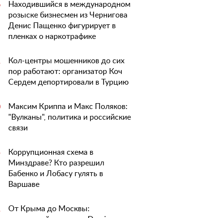
Находившийся в международном
6
розыске бизнесмен из Чернигова
Денис Пащенко фигурирует в
пленках о наркотрафике
Кол-центры мошенников до сих
1
пор работают: организатор Коч
Сердем депортировали в Турцию
Максим Криппа и Макс Поляков:
0
"Вулканы", политика и российские
связи
Коррупционная схема в
5
Минздраве? Кто разрешил
Бабенко и Лобасу гулять в
Варшаве
От Крыма до Москвы:
1