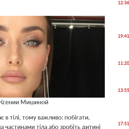
12:3
19:4
11:2
13:5
Ксении Мишиной
є в тілі, тому важливо: побігати,
17:5
а частинами тіла або зробіть дитині