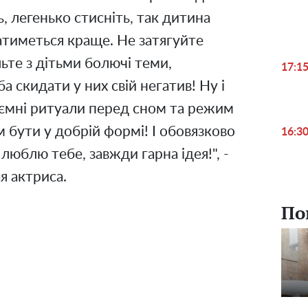
ь, легенько стисніть, так дитина
атиметься краще. Не затягуйте
ьте з дітьми болючі теми,
17:1
а скидати у них свій негатив! Ну і
иємні ритуали перед сном та режим
бути у добрій формі! І обовязково
16:3
 люблю тебе, завжди гарна ідея!", -
я актриса.
По