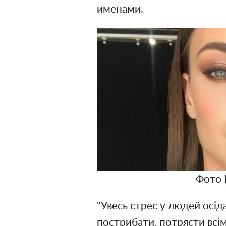
именами.
Фото 
"Увесь стрес у людей осіда
пострибати, потрясти всім