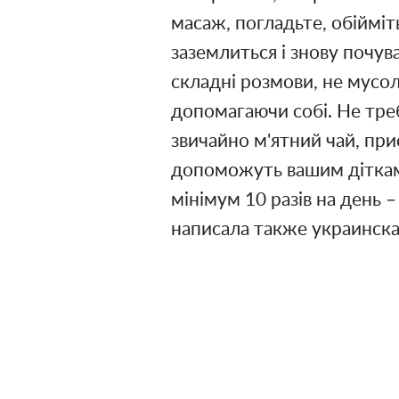
масаж, погладьте, обійміт
заземлиться і знову почув
складні розмови, не мусол
допомагаючи собі. Не треб
звичайно м'ятний чай, пр
допоможуть вашим діткам 
мінімум 10 разів на день –
написала также украинска