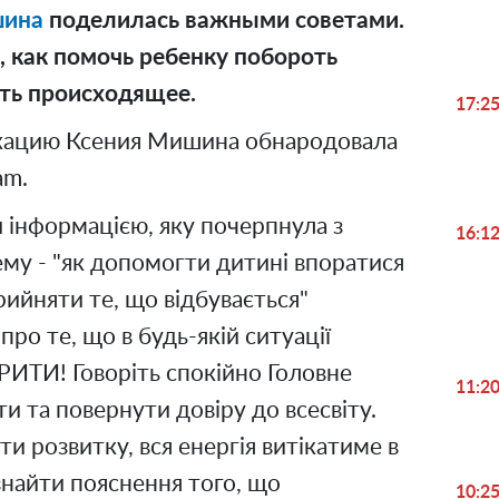
шина
поделилась важными советами.
, как помочь ребенку побороть
ять происходящее.
17:2
ацию Ксения Мишина обнародовала
am.
ми інформацією, яку почерпнула з
16:1
ему - "як допомогти дитині впоратися
рийняти те, що відбувається"
ро те, що в будь-якій ситуації
ИТИ! Говоріть спокійно Головне
11:2
ти та повернути довіру до всесвіту.
ти розвитку, вся енергія витікатиме в
знайти пояснення того, що
10:2