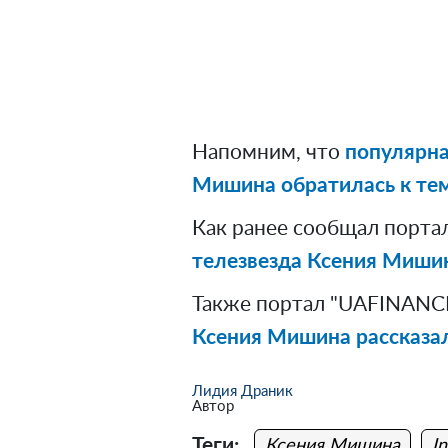
Напомним, что
популярна
Мишина обратилась к тем,
Как ранее сообщал порта
телезвезда Ксения Мишин
Также портал "UAFINANCE
Ксения Мишина рассказал
Лидия Драник
Автор
Теги:
Ксения Мишина
I