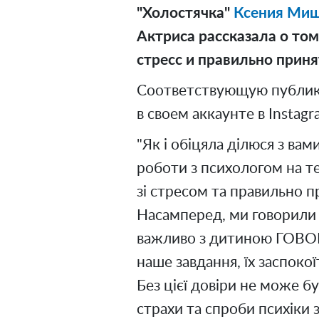
"Холостячка"
Ксения Ми
Актриса рассказала о том
стресс и правильно прин
Соответствующую публик
в своем аккаунте в Instagr
"Як і обіцяла ділюся з ва
роботи з психологом на т
зі стресом та правильно п
Насамперед, ми говорили п
важливо з дитиною ГОВОР
наше завдання, їх заспокої
Без цієї довіри не може бу
страхи та спроби психіки 