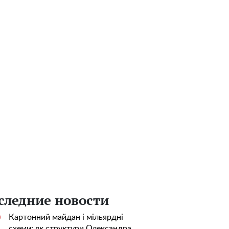
следние новости
Картонний майдан і мільярдні
0
схеми: як структури Олександра