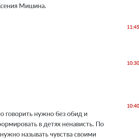
 Ксения Мишина.
11:4
Play
10:3
Video
10:4
о говорить нужно без обид и
формировать в детях ненависть. По
нужно называть чувства своими