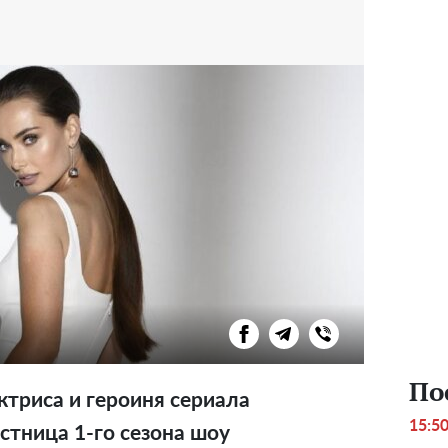
По
ктриса и героиня сериала
15:5
астница 1-го сезона шоу