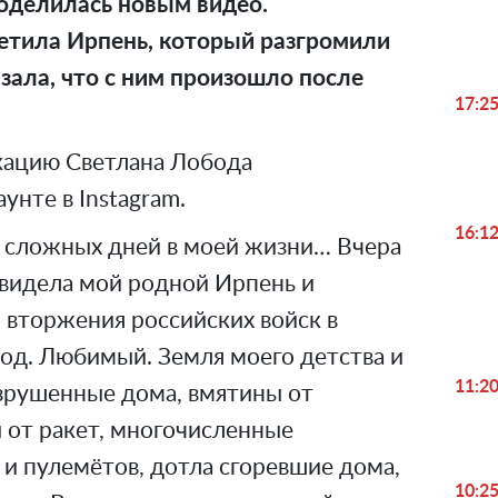
оделилась новым видео.
етила Ирпень, который разгромили
азала, что с ним произошло после
17:2
ацию Светлана Лобода
унте в Instagram.
16:1
х сложных дней в моей жизни… Вчера
увидела мой родной Ирпень и
 вторжения российских войск в
род. Любимый. Земля моего детства и
11:2
зрушенные дома, вмятины от
 от ракет, многочисленные
и пулемётов, дотла сгоревшие дома,
10:2