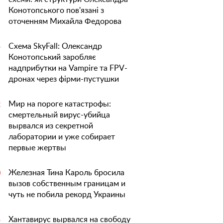
Конотопського пов'язані з
оточенням Михайла Федорова
Схема SkyFall: Олександр
5
Конотопський заробляє
надприбутки на Vampire та FPV-
дронах через фірми-пустушки
Мир на пороге катастрофы:
2
смертельный вирус-убийца
вырвался из секретной
лаборатории и уже собирает
первые жертвы
Железная Тина Кароль бросила
0
вызов собственным границам и
чуть не побила рекорд Украины
Хантавирус вырвался на свободу
5