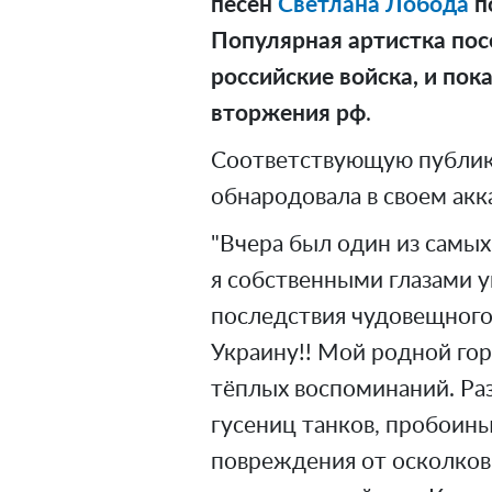
песен
Светлана Лобода
п
Популярная артистка пос
российские войска, и пок
вторжения рф
.
Соответствующую публик
обнародовала в своем акка
"Вчера был один из самы
я собственными глазами 
последствия чудовещного
Украину!! Мой родной го
тёплых воспоминаний. Ра
гусениц танков, пробоины
повреждения от осколков 