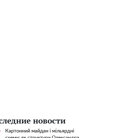
следние новости
Картонний майдан і мільярдні
0
схеми: як структури Олександра