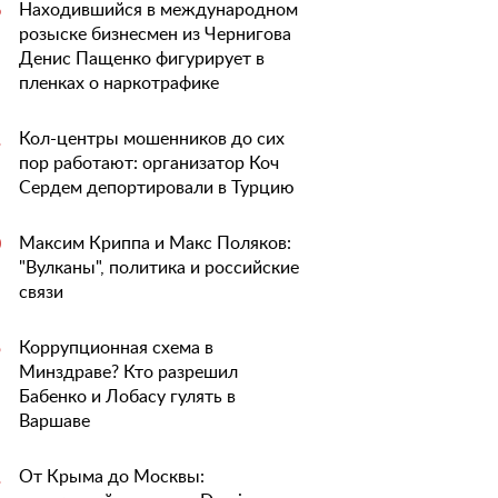
Находившийся в международном
6
розыске бизнесмен из Чернигова
Денис Пащенко фигурирует в
пленках о наркотрафике
Кол-центры мошенников до сих
1
пор работают: организатор Коч
Сердем депортировали в Турцию
Максим Криппа и Макс Поляков:
0
"Вулканы", политика и российские
связи
Коррупционная схема в
5
Минздраве? Кто разрешил
Бабенко и Лобасу гулять в
Варшаве
От Крыма до Москвы:
1