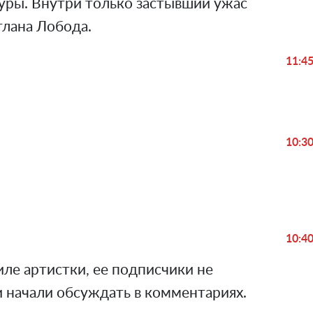
ры. Внутри только застывший ужас
тлана Лобода.
11:4
10:3
Play
Video
10:4
иле артистки, ее подписчики не
 начали обсуждать в комментариях.