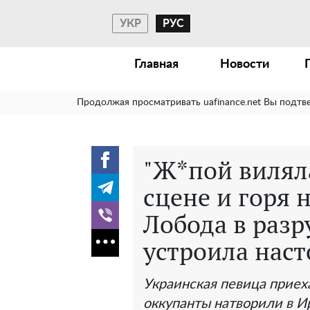
УКР
РУС
Главная
Новости
Продолжая просматривать uafinance.net Вы подтв
"Ж*пой вилял
сцене и горя 
Лобода в раз
устроила нас
Украинская певица приех
оккупанты натворили в И