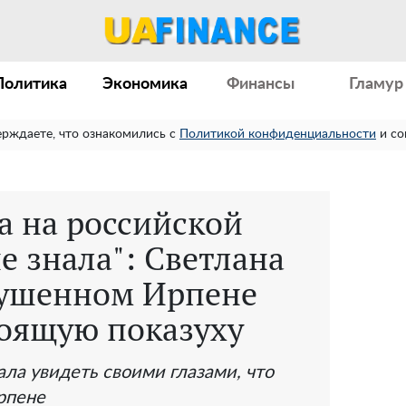
Политика
Экономика
Финансы
Гламур
ерждаете, что ознакомились с
Политикой конфиденциальности
и со
а на российской
не знала": Светлана
рушенном Ирпене
тоящую показуху
ала увидеть своими глазами, что
рпене