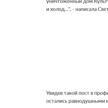
уничтоженный дом Культу
и холод…", - написала Све
Увидев такой пост в проф
остались равнодушными и