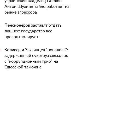
украинский владелец Domino
Антон Шухнин тайно работает на
рынке агрессора
Пенсионеров заставят отдать
5
лишнее: государство все
проконтролирует
Коливер и Звягинцев "попались":
0
задержанный сухогруз связал их
с "коррупционным трио" на
Одесской таможне