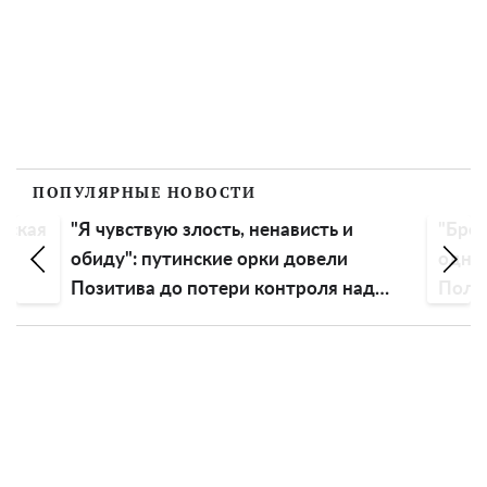
ПОПУЛЯРНЫЕ НОВОСТИ
вская
"Я чувствую злость, ненависть и
"Бред
ть
обиду": путинские орки довели
одно
Позитива до потери контроля над
Поляк
эмоциями
росс