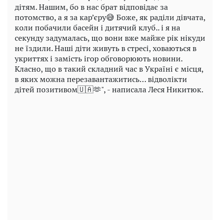
дітям. Нашим, бо в нас брат відповідає за
потомство, а я за кар’єру😅 Боже, як раділи дівчата,
коли побачили басейн і дитячий клуб.. і я на
секунду задумалась, що вони вже майже рік нікуди
не їздили. Наші діти живуть в стресі, ховаються в
укриттях і замість ігор обговорюють новини.
Класно, що в такий складний час в Україні є місця,
в яких можна перезавантажитись… відволікти
дітей позитивом🇺🇦🫶", - написала Леся Никитюк.
Play
Video