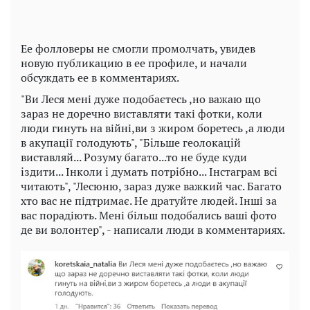
Ее фолловеры не смогли промолчать, увидев
новую публикацию в ее профиле, и начали
обсуждать ее в комментариях.
"Ви Леся мені дуже подобаєтесь ,но важаю що
зараз не доречно виставляти такі фотки, коли
люди гинуть на війні,ви з жиром боретесь ,а люди
в акупації голодують", "Бiльше геолокацiй
виставляй... Розуму багато...то не буде куди
iздити... Iнколи i думать потрiбно... Iнстаграм всi
читають", "Лесюню, зараз дуже важкий час. Багато
хто вас не підтримає. Не дратуйте людей. Інші за
вас порадіють. Мені більш подобались ваші фото
де ви волонтер", - написали люди в комментариях.