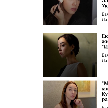
Ла
Ук
Ба
Ла
Ек
жи
"И
Ба
Ла
"М
ма
Ку
ра