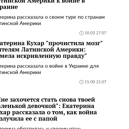
тинской Америки к войне в
раине
лерина рассказала о своем туре по странам
тинской Америки
10:03 27.07
атерина Кухар "прочистила мозг"
телям Латинской Америки:
мела искривленную правду"
лерина рассказала о войне в Украине для
тинской Америки
15:00 21.07
не захочется стать снова твоей
ленькой девочкой": Екатерина
хар рассказала о том, как война
злучила ее с папой