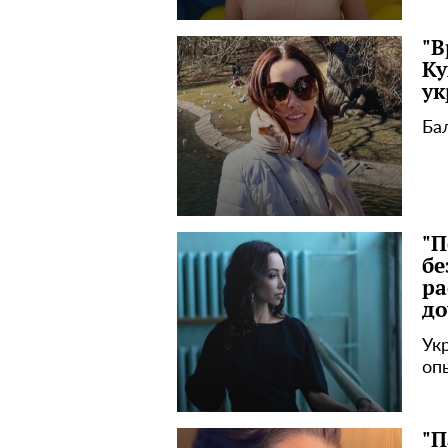
"В
Ку
ук
Ба
"П
бе
ра
до
Ук
оп
"П