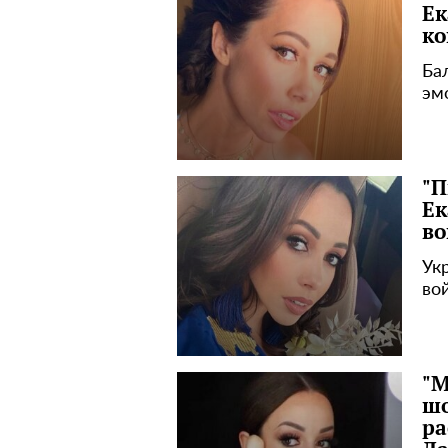
Ек
ко
Ба
эм
"П
Ек
во
Ук
во
"М
шо
ра