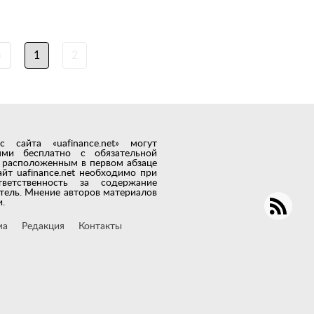
‹
1
2
сайта «uafinance.net» могут
лями бесплатно с обязательной
t, расположенным в первом абзаце
айт uafinance.net необходимо при
тветственность за содержание
тель. Мнение авторов материалов
.
ма
Редакция
Контакты