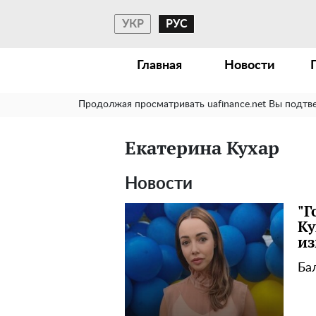
УКР
РУС
Главная
Новости
Продолжая просматривать uafinance.net Вы подтв
Екатерина Кухар
Новости
"Г
Ку
из
Ба