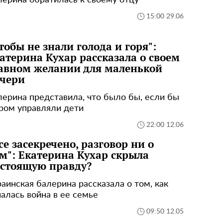
лерина обратилась к своему отцу
15:00 29.06
тобы не знали голода и горя":
атерина Кухар рассказала о своем
авном желании для маленькой
чери
лерина представила, что было бы, если бы
ром управляли дети
22:00 12.06
се засекречено, разговор ни о
м": Екатерина Кухар скрыла
стоящую правду?
раинская балерина рассказала о том, как
чалась война в ее семье
09:50 12.05