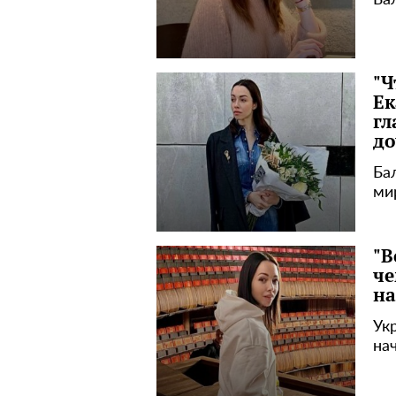
Ба
"Ч
Ек
гл
до
Ба
ми
"В
че
на
Ук
на