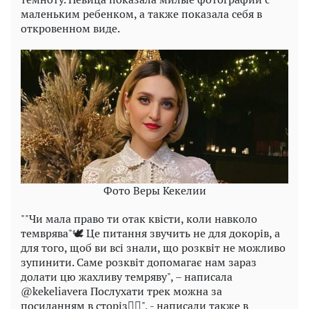
маленьким ребенком, а также показала себя в
откровенном виде.
Фото Веры Кекелии
""Чи мала право ти отак квісти, коли навколо
темврява"🕊️ Це питання звучить не для докорів, а
для того, щоб ви всі знали, що розквіт не можливо
зупинити. Саме розквіт допомагає нам зараз
долати цю жахливу темряву", – написала
@kekeliavera Послухати трек можна за
посиланням в сторіз👆🏻", - написали также в