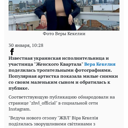
Фото Веры Кекелии
30 января, 10:28
Известная украинская исполнительница и
участница "Женского Квартала"
Вера Кекелия
поделилась трогательными фотографиями.
Популярная артистка показала милые снимки
со своим маленьким сыном и обратилась к
публике.
Соответствующую публикацию обнародовали на
странице "zhvl_official" в социальной сети
Instagram.
"Ведуча нового сезону "ЖВЛ" Віра Кекелія
поділилась зворушливими світлинами з