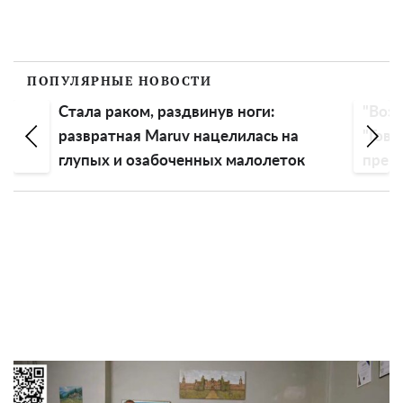
ПОПУЛЯРНЫЕ НОВОСТИ
Стала раком, раздвинув ноги:
"Возо
ии
развратная Maruv нацелилась на
"Гово
глупых и озабоченных малолеток
превр