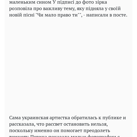
маленьким сином У підписі до фото зірка
розповіла про важливу тему, яку підняла у своїй
новій пісні "Чи мало право ти"", - написали в посте.
Play
Video
Сама украинская артистка обратилась к публике и
рассказала, что рассвет остановить нельзя,
поскольку именно он помогает преодолеть
темноту. Певица показала милые фотографии с