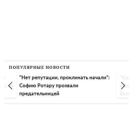
ПОПУЛЯРНЫЕ НОВОСТИ
без
"Нет репутации, проклинать начали":
"Как 
ены на
Софию Ротару прозвали
идиот
предательницей
Воло
голо