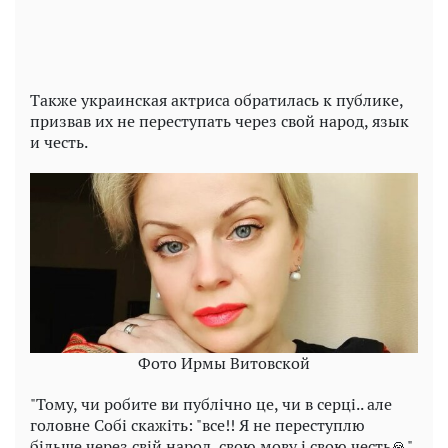
Также украинская актриса обратилась к публике,
призвав их не переступать через свой народ, язык
и честь.
Фото Ирмы Витовской
"Тому, чи робите ви публічно це, чи в серці.. але
головне Собі скажіть: "все!! Я не переступлю
більше через свій народ, свою мову і свою честь🙏"