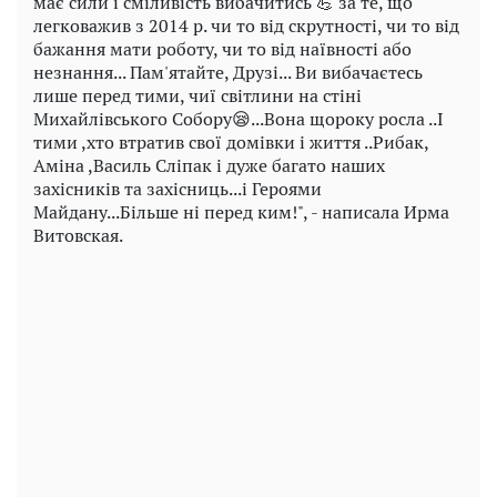
має сили і сміливість вибачитись 💪 за те, що
легковажив з 2014 р. чи то від скрутності, чи то від
бажання мати роботу, чи то від наївності або
незнання... Пам'ятайте, Друзі... Ви вибачаєтесь
лише перед тими, чиї світлини на стіні
Михайлівського Собору😪...Вона щороку росла ..І
тими ,хто втратив свої домівки і життя ..Рибак,
Аміна ,Василь Сліпак і дуже багато наших
захісників та захісниць...і Героями
Майдану...Більше ні перед ким!", - написала Ирма
Витовская.
Play
Video