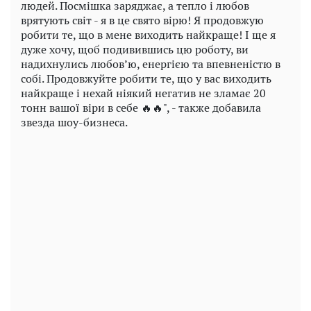
людей. Посмішка заряджає, а тепло і любов
врятують світ - я в це свято вірю! Я продовжую
робити те, що в мене виходить найкраще! І ще я
дуже хочу, щоб подивившись цю роботу, ви
надихнулись любов’ю, енергією та впевненістю в
собі. Продовжуйте робити те, що у вас виходить
найкраще і нехай ніякий негатив не зламає 20
тонн вашої віри в себе 🔥🔥", - также добавила
звезда шоу-бизнеса.