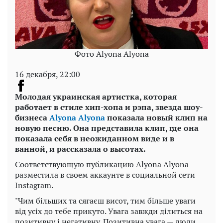
Фото Alyona Alyona
16 декабря, 22:00
Молодая украинская артистка, которая
работает в стиле хип-хопа и рэпа, звезда шоу-
бизнеса
Alyona Alyona
показала новый клип на
новую песню. Она представила клип, где она
показала себя в неожиданном виде и в
ванной, и рассказала о высотах.
Соответствующую публикацию Alyona Alyona
разместила в своем аккаунте в социальной сети
Instagram.
"Чим більших та сягаєш висот, тим більше уваги
від усіх до тебе прикуто. Увага завжди ділиться на
позитивну і негативну. Позитивна увага — люди