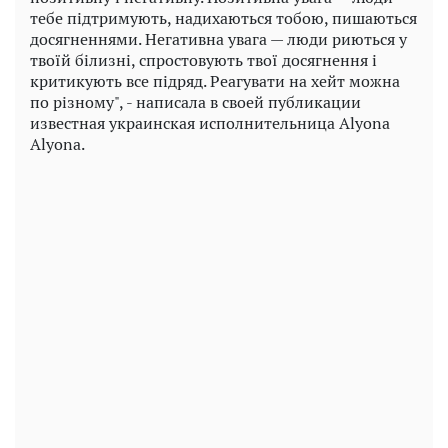
тебе підтримують, надихаються тобою, пишаються
досягненнями. Негативна увага — люди риються у
твоїй білизні, спростовують твої досягнення і
критикують все підряд. Реагувати на хейт можна
по різному", - написала в своей публикации
известная украинская исполнительница Alyona
Alyona.
Play
Video