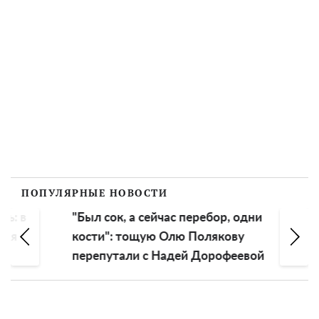
ПОПУЛЯРНЫЕ НОВОСТИ
в
"Был сок, а сейчас перебор, одни
Убиты
кости": тощую Олю Полякову
семей
перепутали с Надей Дорофеевой
чело